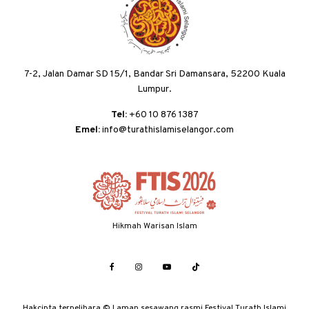
7-2, Jalan Damar SD 15/1, Bandar Sri Damansara, 52200 Kuala
Lumpur.
Tel:
+60 10 876 1387
Emel:
info@turathislamiselangor.com
Hikmah Warisan Islam
Hakcipta terpelihara © Laman sesawang rasmi Festival Turath Islami